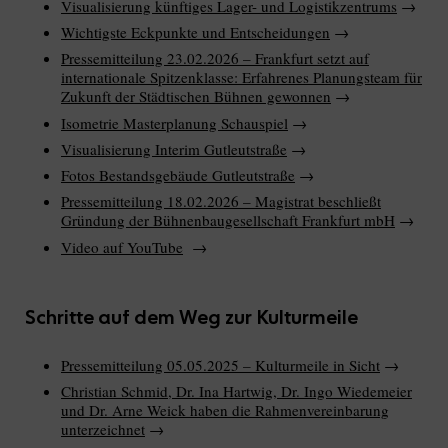
Visualisierung künftiges Lager- und Logistikzentrums
→
Wichtigste Eckpunkte und Entscheidungen
→
Pressemitteilung 23.02.2026 – Frankfurt setzt auf
internationale Spitzenklasse: Erfahrenes Planungsteam für
Zukunft der Städtischen Bühnen gewonnen
→
Isometrie Masterplanung Schauspiel
→
Visualisierung Interim Gutleutstraße
→
Fotos Bestandsgebäude Gutleutstraße
→
Pressemitteilung 18.02.2026 – Magistrat beschließt
Gründung der Bühnenbaugesellschaft Frankfurt mbH
→
Video auf YouTube
→
Schritte auf dem Weg zur Kulturmeile
Pressemitteilung 05.05.2025 – Kulturmeile in Sicht
→
Christian Schmid, Dr. Ina Hartwig, Dr. Ingo Wiedemeier
und Dr. Arne Weick haben die Rahmenvereinbarung
unterzeichnet
→