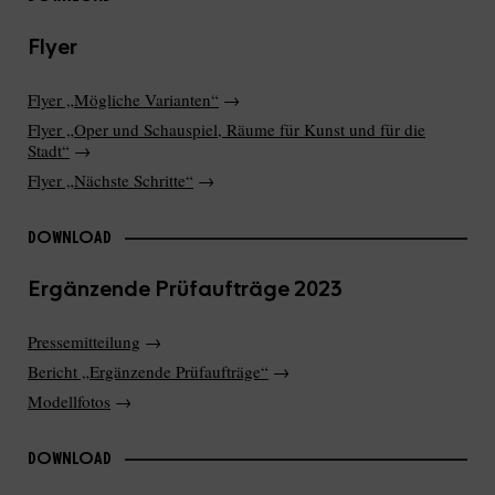
Flyer
Flyer „Mögliche Varianten“
→
Flyer „Oper und Schauspiel, Räume für Kunst und für die
Stadt“
→
Flyer „Nächste Schritte“
→
DOWNLOAD
Ergänzende Prüfaufträge 2023
Pressemitteilung
→
Bericht „Ergänzende Prüfaufträge“
→
Modellfotos
→
DOWNLOAD