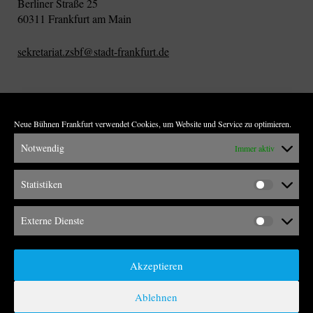
Berliner Straße 25
60311 Frankfurt am Main
sekretariat.zsbf@stadt-frankfurt.de
Neue Bühnen Frankfurt verwendet Cookies, um Website und Service zu optimieren.
Notwendig
Immer aktiv
Statistiken
1902
19
Externe Dienste
Neubau Schauspielhaus
Zer
Akzeptieren
Ablehnen