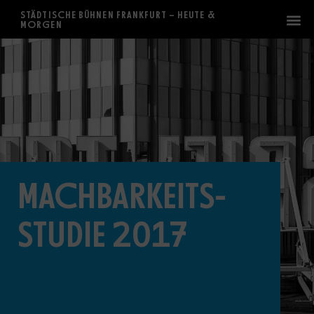
STÄDTISCHE BÜHNEN FRANKFURT – HEUTE &
MORGEN
MACHBARKEITS-
STUDIE 2017