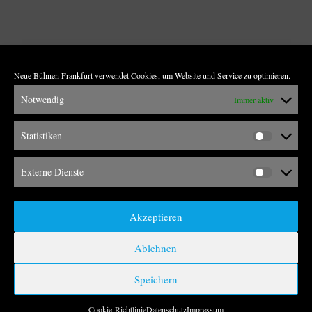
Neue Bühnen Frankfurt verwendet Cookies, um Website und Service zu optimieren.
Notwendig
Immer aktiv
Statistiken
1902
19
Externe Dienste
Neubau Schauspielhaus
Zer
Akzeptieren
Ablehnen
IMPRESSUM
DATENSCHUTZ
Speichern
© Stadt Frankfurt am Main
Cookie-Richtlinie
Datenschutz
Impressum